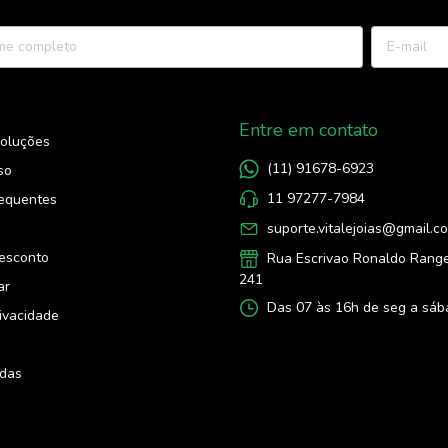
Entre em contato
voluções
(11) 91678-6923
so
11 97277-7984
requentes
suporte.vitalejoias@gmail.c
s
esconto
Rua Escrivao Ronaldo Range
241
ar
Das 07 às 16h de seg a sáb
rivacidade
idas