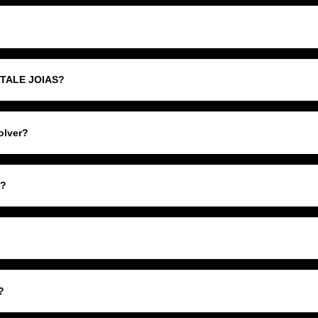
VITALE JOIAS?
olver?
o?
?