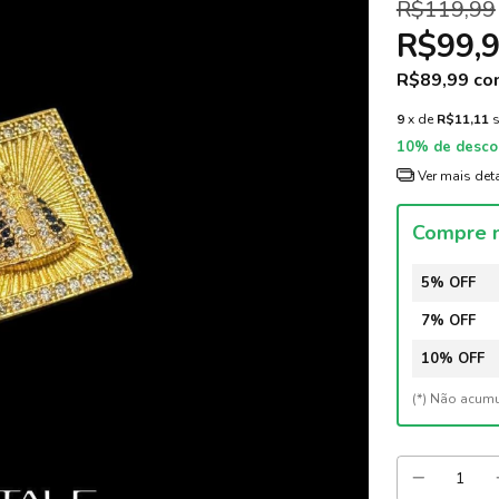
R$119,99
R$99,
R$89,99
co
9
x de
R$11,11
10% de desco
Ver mais det
Compre m
5% OFF
7% OFF
10% OFF
(*) Não acum