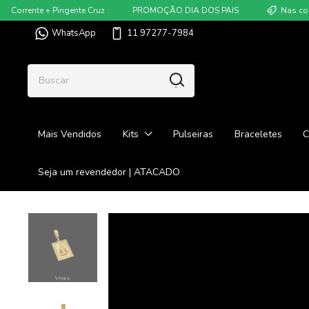
rente + Pingente Cruz
PROMOÇÃO DIA DOS PAIS
Nas compras
WhatsApp
11 97277-7984
Mais Vendidos
Kits
Pulseiras
Braceletes
C
Seja um revendedor | ATACADO