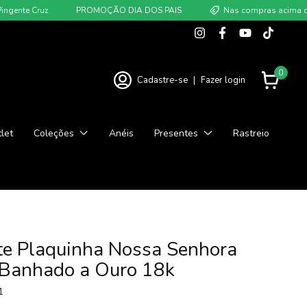
te Cruz
PROMOÇÃO DIA DOS PAIS
Nas compras acima de R$ 
0
Cadastre-se
|
Fazer login
let
Coleções
Anéis
Presentes
Rastreio
te Plaquinha Nossa Senhora
 Banhado a Ouro 18k
1