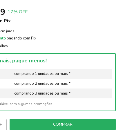
99
17
% OFF
m
Pix
sem juros
nto
pagando com Pix
alhes
ais, pague menos!
comprando 1 unidades ou mais *
comprando 2 unidades ou mais *
comprando 3 unidades ou mais *
ulável com algumas promoções