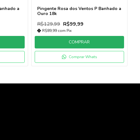
Banhado a
Pingente Rosa dos Ventos P Banhado a
P
Ouro 18k
B
R$129,99
R$99,99
R
R$89,99
com
Pix
COMPRAR
Comprar Whats