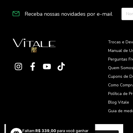
Receba nossas novidades por e-mail
Trocas e De
Manual de U
Perguntas F
Quem Somo
Cupons de D
Como Compr
Política de P
Blog Vitale
Guia de med
Ao navegar por este site
Faltam
R$ 339,00
você aceita o
para você ganhar