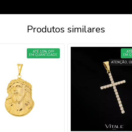
Produtos similares
ATÉ 10% OFF
AT
EM QUANTIDADE
EM Q
ATENÇÃO, Ú