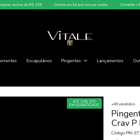
 acima de R$ 339
Ganhe um kit por nossa conta
Corrente + Pingen
orrentes
Escapulários
Pingentes
Lançamentos
Out
ATÉ 10% OFF
+40 vendidos
EM QUANTIDADE
Pingen
Crav P
Código
PIN-07