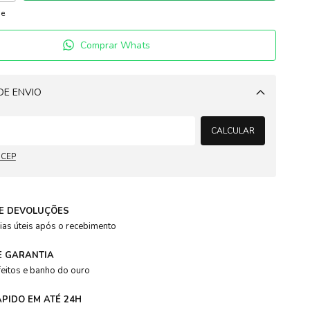
ue
Comprar Whats
DE ENVIO
Alterar CEP
CALCULAR
 CEP
E DEVOLUÇÕES
banhado a ouro 18k
cravejado
dourado
joia banhada
joia 
ias úteis após o recebimento
E GARANTIA
feitos e banho do ouro
ÁPIDO EM ATÉ 24H