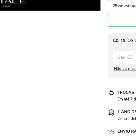
25
em estoq
MEIOS 
Não sei meu
TROCAS 
acessorio
Em até 7 d
1 ANO D
Contra de
ENVIO R