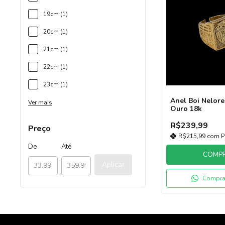
19cm (1)
20cm (1)
21cm (1)
22cm (1)
23cm (1)
Anel Boi Nelor
Ver mais
Ouro 18k
R$239,99
Preço
R$215,99
com
P
De
Até
COMP
Aplicar
Compra