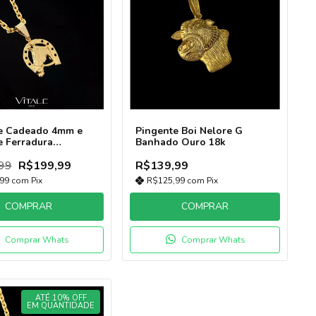
e Cadeado 4mm e
Pingente Boi Nelore G
e Ferradura
Banhado Ouro 18k
 a Ouro 18k | Fecho
99
R$199,99
R$139,99
,99
com
Pix
R$125,99
com
Pix
COMPRAR
COMPRAR
Comprar Whats
Comprar Whats
ATÉ 10% OFF
EM QUANTIDADE