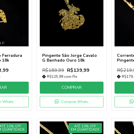
o Ferradura
Pingente São Jorge Cavalo
Corrent
 18k
G Banhado Ouro 18k
Pingent
Banhado
3,99
R$189,99
R$139,99
Canhão
R$219,
x
R$125,99
com
Pix
R$179
RAR
COMPRAR
r Whats
Comprar Whats
ATÉ 10% OFF
ATÉ 10% OFF
M QUANTIDADE
EM QUANTIDADE