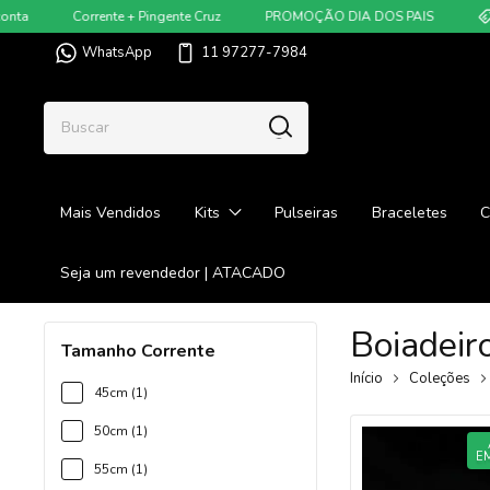
Corrente + Pingente Cruz
PROMOÇÃO DIA DOS PAIS
Nas 
WhatsApp
11 97277-7984
Mais Vendidos
Kits
Pulseiras
Braceletes
C
Seja um revendedor | ATACADO
Boiadeir
Tamanho Corrente
Início
Coleções
45cm (1)
50cm (1)
E
55cm (1)