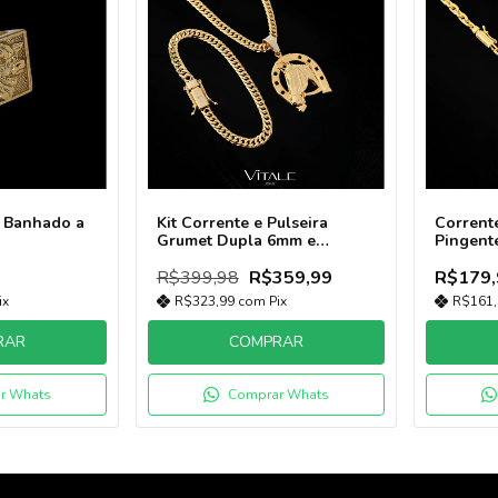
e Banhado a
Kit Corrente e Pulseira
Corrent
Grumet Dupla 6mm e
Pingent
Pingente Cavalo Ferradura
M Banha
G Banhado Ouro 18k
R$399,98
R$359,99
R$179,
ix
R$323,99
com
Pix
R$161
RAR
COMPRAR
r Whats
Comprar Whats