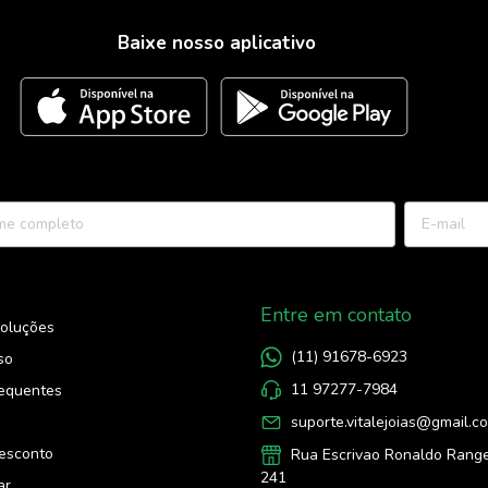
Baixe nosso aplicativo
Entre em contato
voluções
(11) 91678-6923
so
11 97277-7984
requentes
suporte.vitalejoias@gmail.c
s
esconto
Rua Escrivao Ronaldo Range
241
ar