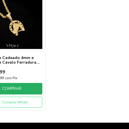
e Cadeado 4mm e
e Cavalo Ferradura
do Ouro 18k
99
,99
com
Pix
COMPRAR
Comprar Whats