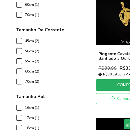
60cm (1)
70cm (1)
Tamanho Da Corrente
45cm (2)
50cm (2)
Pingente Caval
Banhado a Ouro
55cm (2)
R$39,99
R$3
60cm (2)
R$30,59
com
Pi
70cm (2)
COMP
Tamanho Pul
Compra
16cm (1)
17cm (1)
E
18cm (1)