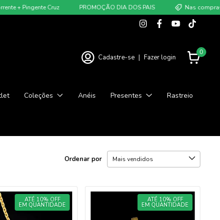
 + Pingente Cruz
PROMOÇÃO DIA DOS PAIS
Nas compras acim
0
Cadastre-se
|
Fazer login
let
Coleções
Anéis
Presentes
Rastreio
Ordenar por
ATÉ 10% OFF
ATÉ 10% OFF
EM QUANTIDADE
EM QUANTIDADE