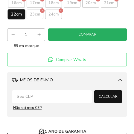
16cm
17cm
18cm
19cm
20cm
21cm
22cm
23cm
24cm
89
em estoque
Comprar Whats
MEIOS DE ENVIO
Alterar CEP
CALCULAR
Não sei meu CEP
ENVIO RÁPIDO EM ATÉ 24H
acessorio
banhado a ouro 18k
colar masculino
conjunto j