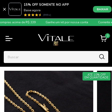
15% OFF SOMENTE NO APP
BAIXAR
Baixe agora
(999+)
s acima de R$ 339
Ganhe um kit por nossa conta
Corrente + Pinge
0
ATÉ 10% OFF
EM QUANTIDADE