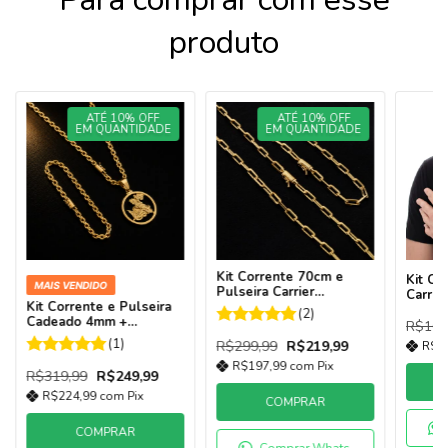
produto
ATÉ 10% OFF
ATÉ 10% OFF
EM QUANTIDADE
EM QUANTIDADE
Kit Corrente 70cm e
Kit Co
MAIS VENDIDO
Pulseira Carrier
Carri
Kit Corrente e Pulseira
Alongada 4mm Banhada
Ouro 
(2)
Cadeado 4mm +
a Ouro 18k | Fecho
R$169
Pingente São Jorge M
Canhão
(1)
R$299,99
R$219,99
R$1
Vazado Banhado a Ouro
18k
R$197,99
com
Pix
R$319,99
R$249,99
R$224,99
com
Pix
COMPRAR
COMPRAR