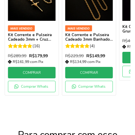
Kit Co
MAIS VENDIDO
MAIS VENDIDO
Grume
Kit Corrente e Pulseira
Kit Corrente e Pulseira
Banhad
Cadeado 3mm + Cruz
Cadeado 3mm Banhado
Marca
R$419
Amarrada Banhado a
a Ouro 18k | Fecho
(16)
(4)
R$3
Ouro 18k
Canhão
R$289,99
R$179,99
R$229,99
R$149,99
R$161,99
com
Pix
R$134,99
com
Pix
COMPRAR
COMPRAR
Comprar Whats
Comprar Whats
Para comprar com esse