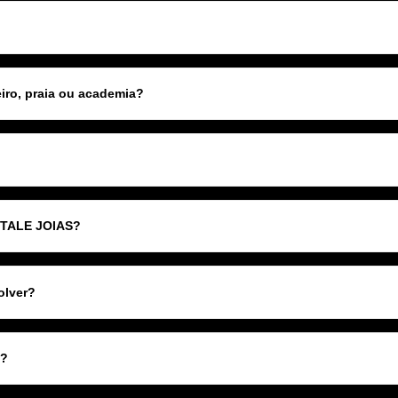
ro, praia ou academia?
VITALE JOIAS?
olver?
o?