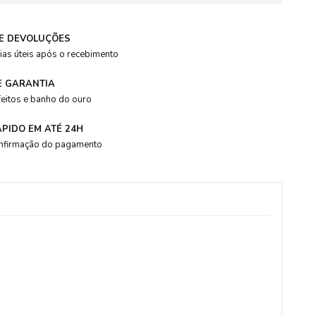
E DEVOLUÇÕES
banhado a ouro 18k
colar masculino
conjunto joias
corrente d
ias úteis após o recebimento
E GARANTIA
feitos e banho do ouro
ÁPIDO EM ATÉ 24H
nfirmação do pagamento