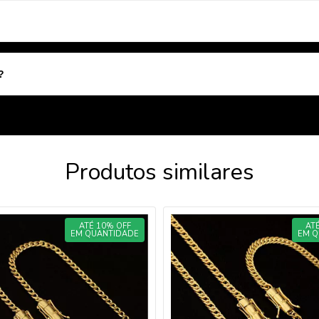
?
Produtos similares
ATÉ 10% OFF
AT
EM QUANTIDADE
EM Q