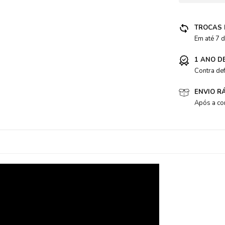
TROCAS 
acessorio
Em até 7 d
1 ANO D
Contra de
ENVIO R
Após a co