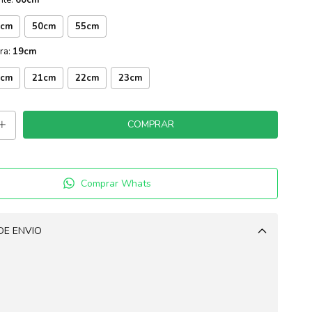
0cm
50cm
55cm
ra:
19cm
0cm
21cm
22cm
23cm
Comprar Whats
DE ENVIO
Alterar CEP
CALCULAR