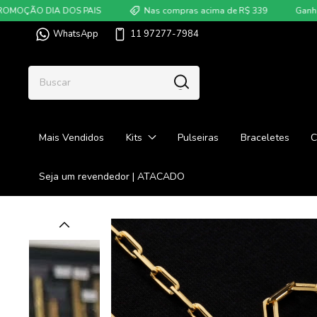
DIA DOS PAIS
Nas compras acima de R$ 339
Ganhe um kit p
WhatsApp
11 97277-7984
Mais Vendidos
Kits
Pulseiras
Braceletes
C
Seja um revendedor | ATACADO