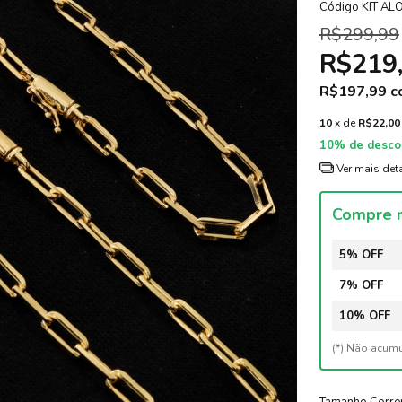
Código
KIT AL
R$299,99
R$219
R$197,99
c
10
x de
R$22,00
10% de desco
Ver mais det
Compre m
5% OFF
7% OFF
10% OFF
(*) Não acum
Tamanho Corre