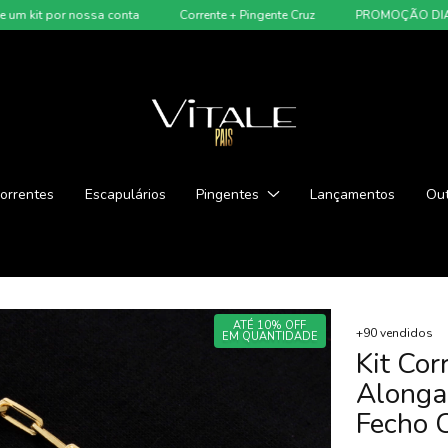
or nossa conta
Corrente + Pingente Cruz
PROMOÇÃO DIA DOS PAI
orrentes
Escapulários
Pingentes
Lançamentos
Out
ATÉ 10% OFF
+90 vendidos
EM QUANTIDADE
Kit Cor
Alonga
Fecho 