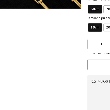
60cm
7
Tamanho pulsei
19cm
2
em estoque
MEIOS 