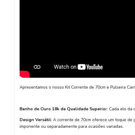
Apresentamos o nosso Kit Corrente de 70cm e Pulseira Car
Banho de Ouro 18k de Qualidade Superio
r: Cada elo da
Design Versátil
: A corrente de 70cm oferece um toque de g
imponente ou separadamente para ocasiões variadas.