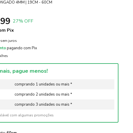
ONGADO 4MM | 19CM - 60CM
,99
27
% OFF
om
Pix
sem juros
nto
pagando com Pix
alhes
ais, pague menos!
comprando 1 unidades ou mais *
comprando 2 unidades ou mais *
comprando 3 unidades ou mais *
ulável com algumas promoções
nte:
60cm