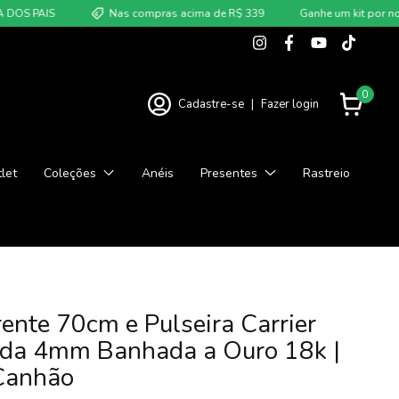
S
Nas compras acima de R$ 339
Ganhe um kit por nossa conta
0
Cadastre-se
|
Fazer login
let
Coleções
Anéis
Presentes
Rastreio
rente 70cm e Pulseira Carrier
da 4mm Banhada a Ouro 18k |
Canhão